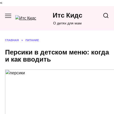
<
Перейти
Итс Кидс
к
содержанию
О детях для мам
ГЛАВНАЯ
»
ПИТАНИЕ
Персики в детском меню: когда
и как вводить