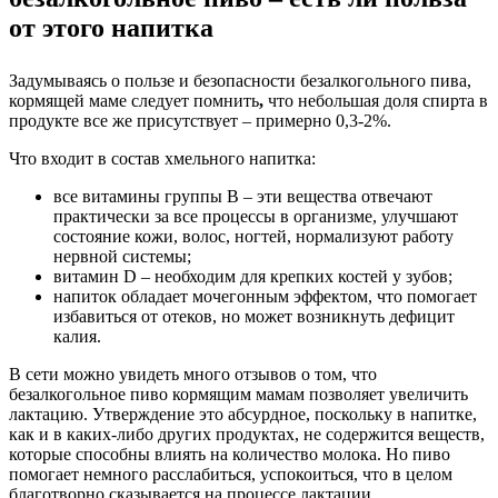
от этого напитка
Задумываясь о пользе и безопасности безалкогольного пива,
кормящей маме следует помнить
,
что небольшая доля спирта в
продукте все же присутствует – примерно 0,3-2%.
Что входит в состав хмельного напитка:
все витамины группы B – эти вещества отвечают
практически за все процессы в организме, улучшают
состояние кожи, волос, ногтей, нормализуют работу
нервной системы;
витамин D – необходим для крепких костей у зубов;
напиток обладает мочегонным эффектом, что помогает
избавиться от отеков, но может возникнуть дефицит
калия.
В сети можно увидеть много отзывов о том, что
безалкогольное пиво кормящим мамам позволяет увеличить
лактацию. Утверждение это абсурдное, поскольку в напитке,
как и в каких-либо других продуктах, не содержится веществ,
которые способны влиять на количество молока. Но пиво
помогает немного расслабиться, успокоиться, что в целом
благотворно сказывается на процессе лактации.