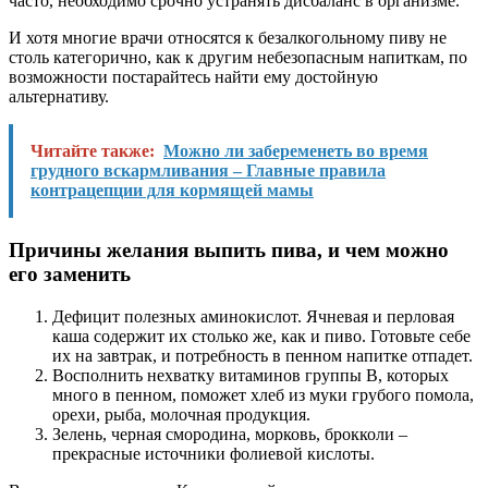
часто, необходимо срочно устранять дисбаланс в организме.
И хотя многие врачи относятся к безалкогольному пиву не
столь категорично, как к другим небезопасным напиткам, по
возможности постарайтесь найти ему достойную
альтернативу.
Читайте также:
Можно ли забеременеть во время
грудного вскармливания – Главные правила
контрацепции для кормящей мамы
Причины желания выпить пива, и чем можно
его заменить
Дефицит полезных аминокислот. Ячневая и перловая
каша содержит их столько же, как и пиво. Готовьте себе
их на завтрак, и потребность в пенном напитке отпадет.
Восполнить нехватку витаминов группы B, которых
много в пенном, поможет хлеб из муки грубого помола,
орехи, рыба, молочная продукция.
Зелень, черная смородина, морковь, брокколи –
прекрасные источники фолиевой кислоты.