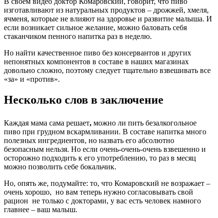
В своем видео доктор Комаровский, говорит, что пиво
изготавливают из натуральных продуктов – дрожжей, хмеля,
ячменя, которые не влияют на здоровье и развитие малыша. И
если возникает сильное желание, можно баловать себя
стаканчиком пенного напитка раз в неделю.
Но найти качественное пиво без консервантов и других
непонятных компонентов в составе в наших магазинах
довольно сложно, поэтому следует тщательно взвешивать все
«за» и «против».
Несколько слов в заключение
Каждая мама сама решает
,
можно ли пить безалкогольное
пиво при грудном вскармливании. В составе напитка много
полезных ингредиентов, но назвать его абсолютно
безопасным нельзя. Но если очень-очень-очень взвешенно и
осторожно подходить к его употреблению, то раз в месяц
можно позволить себе бокальчик.
Но, опять же, подумайте: то, что Комаровский не возражает –
очень хорошо, но вам теперь нужно согласовывать свой
рацион не только с докторами, у вас есть человек намного
главнее – ваш малыш.