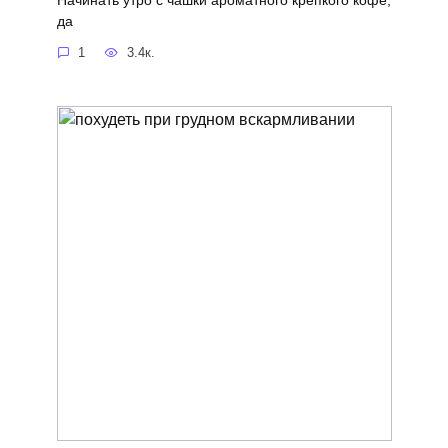
да
1
3.4к.