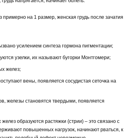
грудь напрягается, начинает болеть.
 примерно на 1 размер, женская грудь после зачатия
 вызвано усилением синтеза гормона пигментации;
уются узелки, их называют бугорки Монтгомери;
ых желез;
оступают вены, появляется сосудистая сеточка на
в, железы становятся твердыми, появляется
желез образуются растяжки (стрии) – это связано с
ерживают повышенных нагрузок, начинают рваться, к
ранить подобный дефект невозможно.