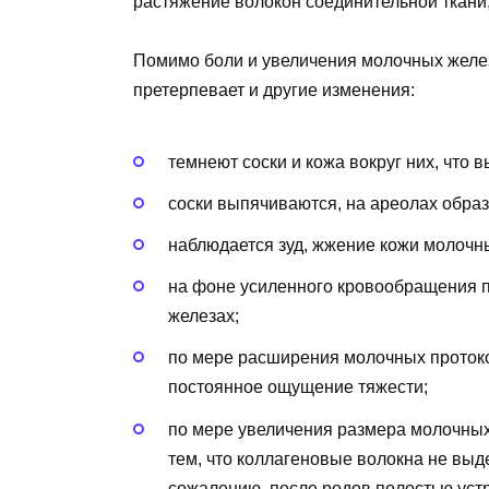
растяжение волокон соединительной ткани, 
Помимо боли и увеличения молочных желез
претерпевает и другие изменения:
темнеют соски и кожа вокруг них, что
соски выпячиваются, на ареолах образ
наблюдается зуд, жжение кожи молочн
на фоне усиленного кровообращения п
железах;
по мере расширения молочных протоко
постоянное ощущение тяжести;
по мере увеличения размера молочных 
тем, что коллагеновые волокна не выд
сожалению, после родов полостью уст