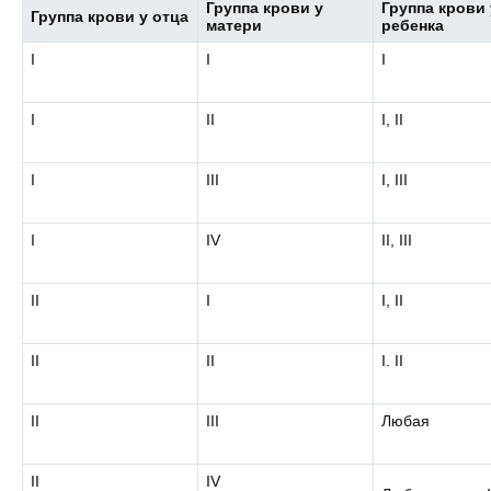
Группа крови у
Группа крови 
Группа крови у отца
матери
ребенка
I
I
I
I
II
I, II
I
III
I, III
I
IV
II, III
II
I
I, II
II
II
I. II
II
III
Любая
II
IV