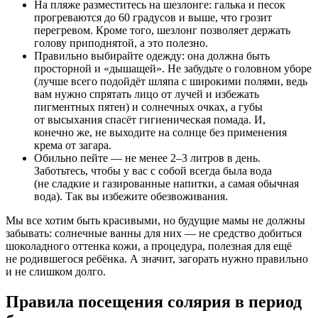
На пляже разместитесь на шезлонге: галька и песок
прогреваются до 60 градусов и выше, что грозит
перегревом. Кроме того, шезлонг позволяет держать
голову приподнятой, а это полезно.
Правильно выбирайте одежду: она должна быть
просторной и «дышащей». Не забудьте о головном уборе
(лучше всего подойдёт шляпа с широкими полями, ведь
вам нужно спрятать лицо от лучей и избежать
пигментных пятен) и солнечных очках, а губы
от высыхания спасёт гигиеническая помада. И,
конечно же, не выходите на солнце без применения
крема от загара.
Обильно пейте — не менее 2–3 литров в день.
Заботьтесь, чтобы у вас с собой всегда была вода
(не сладкие и газированные напитки, а самая обычная
вода). Так вы избежите обезвоживания.
Мы все хотим быть красивыми, но будущие мамы не должны
забывать: солнечные ванны для них — не средство добиться
шоколадного оттенка кожи, а процедура, полезная для ещё
не родившегося ребёнка. А значит, загорать нужно правильно
и не слишком долго.
Правила посещения солярия в период