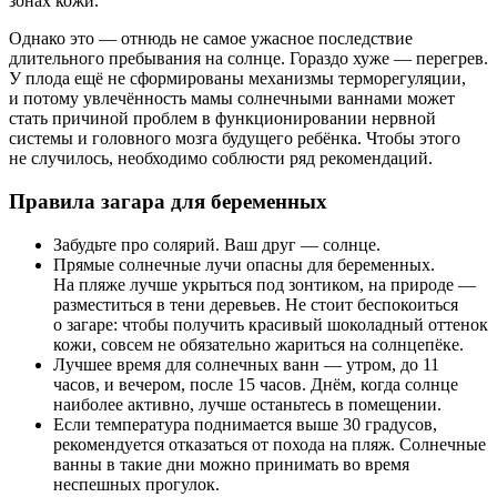
зонах кожи.
Однако это — отнюдь не самое ужасное последствие
длительного пребывания на солнце. Гораздо хуже — перегрев.
У плода ещё не сформированы механизмы терморегуляции,
и потому увлечённость мамы солнечными ваннами может
стать причиной проблем в функционировании нервной
системы и головного мозга будущего ребёнка. Чтобы этого
не случилось, необходимо соблюсти ряд рекомендаций.
Правила загара для беременных
Забудьте про солярий. Ваш друг — солнце.
Прямые солнечные лучи опасны для беременных.
На пляже лучше укрыться под зонтиком, на природе —
разместиться в тени деревьев. Не стоит беспокоиться
о загаре: чтобы получить красивый шоколадный оттенок
кожи, совсем не обязательно жариться на солнцепёке.
Лучшее время для солнечных ванн — утром, до 11
часов, и вечером, после 15 часов. Днём, когда солнце
наиболее активно, лучше останьтесь в помещении.
Если температура поднимается выше 30 градусов,
рекомендуется отказаться от похода на пляж. Солнечные
ванны в такие дни можно принимать во время
неспешных прогулок.