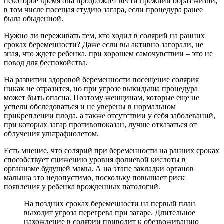
некоторое время она продолжает вести прежний образ жизни,
в том числе посещая студию загара, если процедура ранее
была обыденной.
Нужно ли переживать тем, кто ходил в солярий на ранних
сроках беременности? Даже если вы активно загорали, не
зная, что ждете ребенка, при хорошем самочувствии – это не
повод для беспокойства.
На развитии здоровой беременности посещение солярия
никак не отразится, но при угрозе выкидыша процедура
может быть опасна. Поэтому женщинам, которые еще не
успели обследоваться и не уверены в нормальном
прикреплении плода, а также отсутствии у себя заболеваний,
при которых загар противопоказан, лучше отказаться от
облучения ультрафиолетом.
Есть мнение, что солярий при беременности на ранних сроках
способствует снижению уровня фолиевой кислоты в
организме будущей мамы. А на этапе закладки органов
малыша это недопустимо, поскольку повышает риск
появления у ребенка врожденных патологий.
На поздних сроках беременности на первый план
выходит угроза перегрева при загаре. Длительное
нахождение в солярии приводит к обезвоживанию