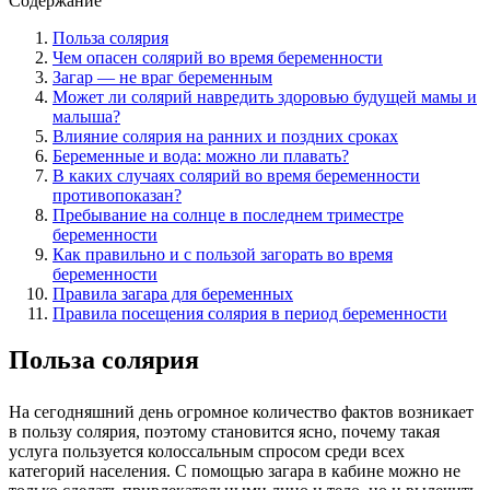
Содержание
Польза солярия
Чем опасен солярий во время беременности
Загар — не враг беременным
Может ли солярий навредить здоровью будущей мамы и
малыша?
Влияние солярия на ранних и поздних сроках
Беременные и вода: можно ли плавать?
В каких случаях солярий во время беременности
противопоказан?
Пребывание на солнце в последнем триместре
беременности
Как правильно и с пользой загорать во время
беременности
Правила загара для беременных
Правила посещения солярия в период беременности
Польза солярия
На сегодняшний день огромное количество фактов возникает
в пользу солярия, поэтому становится ясно, почему такая
услуга пользуется колоссальным спросом среди всех
категорий населения. С помощью загара в кабине можно не