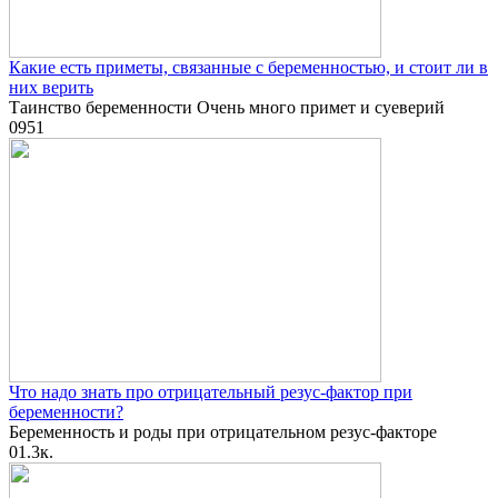
Какие есть приметы, связанные с беременностью, и стоит ли в
них верить
Таинство беременности Очень много примет и суеверий
0
951
Что надо знать про отрицательный резус-фактор при
беременности?
Беременность и роды при отрицательном резус-факторе
0
1.3к.