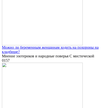
Можно ли беременным женщинам ходить на похороны на
кладбище?
Мнение эзотериков и народные поверья С мистической
0
157