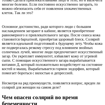
только сделать привлекательными лицо и тело, но и вылечить
многие болезни. Если постоянно искусственно загорать, то
можно обезопасить себя от появления злокачественных
клеток. Так ли это?
Основное достоинство, ради которого люди с большим
наслаждением загорают в кабине, является приобретение
равномерного и привлекательного загара. После сеанса кожа
становится бархатной, приобретая здоровый блеск. Солярий
является идеальной подготовкой к будущему лету. Чтобы кожа
не подвергалась резкому стрессу под влиянием знойных
солнечных лучей, многие люди предпочитают искусственный
загар. Он укрепляет иммунитет, избавляет кожу от угревой
сыпи. С помощью искусственного загара вырабатывается
витамин Д, который положительно воздействует на состояние
костей и мышц. Вырабатывается гормон эндорфин, который
помогает бороться с вялостью и депрессией.
Несмотря на ряд преимуществ, появляется вопрос, вреден ли
солярий для женщин на самом деле?
Чем опасен солярий во время
беременности