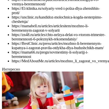
vremya-beremennosti/
https://El-klinika.ru/solyariy-vred-i-polza-dlya-zhenshhin-
proti/
https://unclinic.ru/kandidoz-molochnica-kogda-nesterpimo-
cheshetsja/
https://mamabell.ru/articles/articlesitem/mozhno-li-
beremennym-zagorat-v-solyarii
https://zn48.ru/articles/chto-nelzya-delat-vo-vtorom-trimestre-
beremennosti-6-poleznykh-rekomendatsiy/
https://BestClinic.ru/press/articles/mozhno-li-beremennym-
kupatsya-i-zagorat-pravila-otdykha-dlya-budushchikh-mam/
https://mama66.ru/pregn/sovmestimy-li-solyarijj-i-
beremennost
https://MedAboutMe.ru/articles/mozhno_li_zagorat_vo_vremy
Интересно