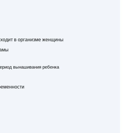
сходит в организме женщины
мамы
период вынашивания ребенка
ременности