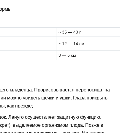
нормы
~ 35 — 40 г
~ 12 — 14 см
3 — 5 см
щего младенца. Прорисовывается переносица, на
ии можно увидеть щечки и ушки. Глаза прикрыты
ы, как прежде;
ок. Лануго осуществляет защитную функцию,
крет), выделяемое организмом плода. Позже в