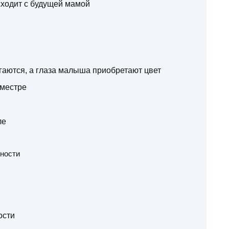
сходит с будущей мамой
гаются, а глаза малыша приобретают цвет
иместре
ле
нности
ости