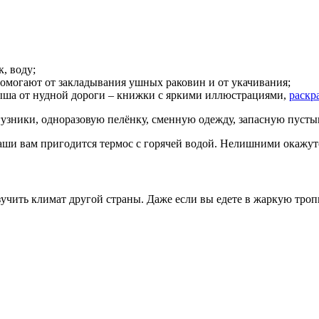
к, воду;
омогают от закладывания ушных раковин и от укачивания;
ыша от нудной дороги – книжки с яркими иллюстрациями,
раскр
дгузники, одноразовую пелёнку, сменную одежду, запасную пуст
аши вам пригодится термос с горячей водой. Нелишними окажут
зучить климат другой страны. Даже если вы едете в жаркую троп