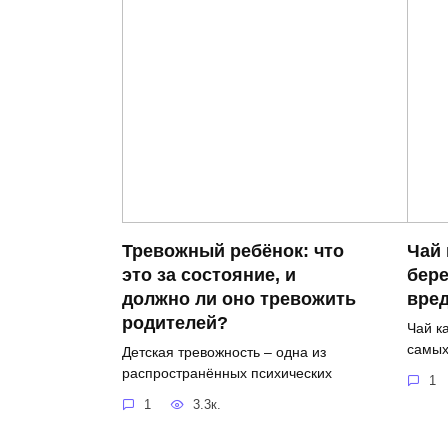
Тревожный ребёнок: что
Чай 
это за состояние, и
бере
должно ли оно тревожить
вре
родителей?
Чай к
самых
Детская тревожность – одна из
распространённых психических
1
1
3.3к.