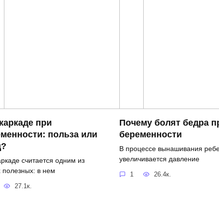
каркаде при
Почему болят бедра п
менности: польза или
беременности
д?
В процессе вынашивания реб
увеличивается давление
аркаде считается одним из
 полезных: в нем
1
26.4к.
27.1к.