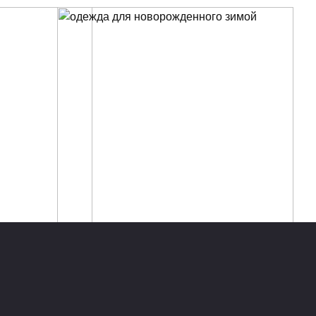
Зимняя прогулка – как
одеть новорожденного
ь не
Появление на свет малыша – это
счастье. А еще это огромное