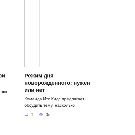
ри
Режим дня
новорожденного: нужен
или нет
енка
Команда Итс Кидс предлагает
обсудить тему, насколько
1
3к.