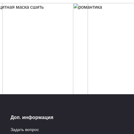
тная маска для лица:
Любимый оказался
Доп. информация
фхаки, плюсы и
женатым: расстались
усы моделей
нехорошо, а разлюбит
Задать вопрос
могу