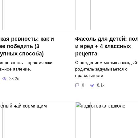
кая ревность: как и
Фасоль для детей: по
ее победить (3
и вред + 4 классных
упных способа)
рецепта
ая ревность – практически
С рождением малыша каждый
ежное явление.
родитель задумывается о
правильности
23.2к.
0
8.1к.