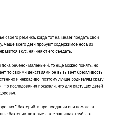
е своего ребенка, когда тот начинает поедать свои
су. Чаще всего дети пробуют содержимое носа из
нравится вкус, начинают его съедать.
и пока ребенок маленький, то еще можно понять, но
лает, то своими действиями он вызывает брезгливость.
ественно и некрасиво, поэтому лучше родителям сразу
и. Но исследования показали, что для растущих детей
доровья.
 хороших " бактерий, и при поедании они помогают
зные бактерии, которые даже защищают зубы от