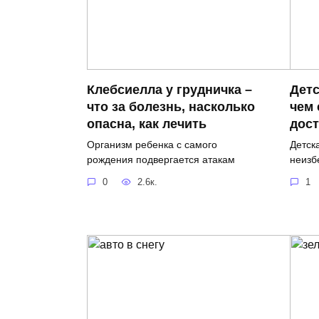
Клебсиелла у грудничка –
Детс
что за болезнь, насколько
чем 
опасна, как лечить
дост
Организм ребенка с самого
Детск
рождения подвергается атакам
неизб
0
2.6к.
1