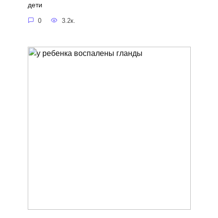
дети
0
3.2к.