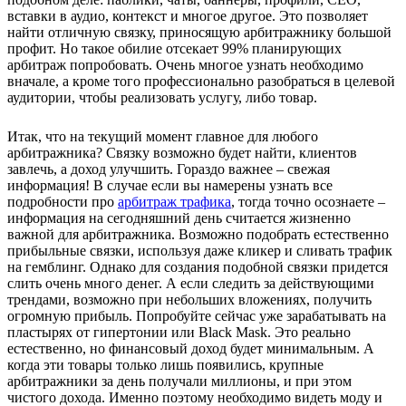
вставки в аудио, контекст и многое другое. Это позволяет
найти отличную связку, приносящую арбитражнику большой
профит. Но такое обилие отсекает 99% планирующих
арбитраж попробовать. Очень многое узнать необходимо
вначале, а кроме того профессионально разобраться в целевой
аудитории, чтобы реализовать услугу, либо товар.
Итак, что на текущий момент главное для любого
арбитражника? Связку возможно будет найти, клиентов
завлечь, а доход улучшить. Гораздо важнее – свежая
информация! В случае если вы намерены узнать все
подробности про
арбитраж трафика
, тогда точно осознаете –
информация на сегодняшний день считается жизненно
важной для арбитражника. Возможно подобрать естественно
прибыльные связки, используя даже кликер и сливать трафик
на гемблинг. Однако для создания подобной связки придется
слить очень много денег. А если следить за действующими
трендами, возможно при небольших вложениях, получить
огромную прибыль. Попробуйте сейчас уже зарабатывать на
пластырях от гипертонии или Black Mask. Это реально
естественно, но финансовый доход будет минимальным. А
когда эти товары только лишь появились, крупные
арбитражники за день получали миллионы, и при этом
чистого дохода. Именно поэтому необходимо видеть моду и