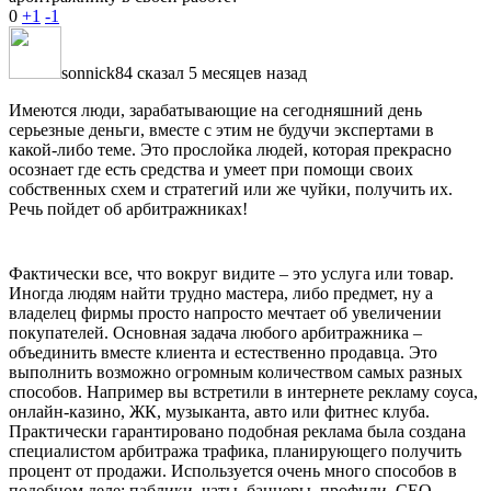
0
+1
-1
sonnick84 сказал 5 месяцев назад
Имеются люди, зарабатывающие на сегодняшний день
серьезные деньги, вместе с этим не будучи экспертами в
какой-либо теме. Это прослойка людей, которая прекрасно
осознает где есть средства и умеет при помощи своих
собственных схем и стратегий или же чуйки, получить их.
Речь пойдет об арбитражниках!
Фактически все, что вокруг видите – это услуга или товар.
Иногда людям найти трудно мастера, либо предмет, ну а
владелец фирмы просто напросто мечтает об увеличении
покупателей. Основная задача любого арбитражника –
объединить вместе клиента и естественно продавца. Это
выполнить возможно огромным количеством самых разных
способов. Например вы встретили в интернете рекламу соуса,
онлайн-казино, ЖК, музыканта, авто или фитнес клуба.
Практически гарантировано подобная реклама была создана
специалистом арбитража трафика, планирующего получить
процент от продажи. Используется очень много способов в
подобном деле: паблики, чаты, баннеры, профили, СЕО,