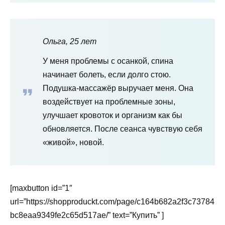
Ольга, 25 лет
У меня проблемы с осанкой, спина
начинает болеть, если долго стою.
Подушка-массажёр выручает меня. Она
воздействует на проблемные зоны,
улучшает кровоток и организм как бы
обновляется. После сеанса чувствую себя
«живой», новой.
[maxbutton id=”1″
url=”https://shopproduckt.com/page/c164b682a2f3c73784
bc8eaa9349fe2c65d517ae/” text=”Купить” ]