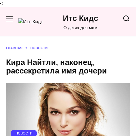
<
Перейти
Итс Кидс
к
содержанию
О детях для мам
ГЛАВНАЯ
»
НОВОСТИ
Кира Найтли, наконец,
рассекретила имя дочери
НОВОСТИ