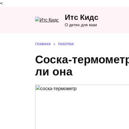
<
Перейти
Итс Кидс
к
содержанию
О детях для мам
ГЛАВНАЯ
»
ПОКУПКИ
Соска-термометр
ли она