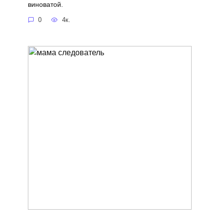
виноватой.
0
4к.