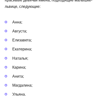
Красивые девичьи имена, подходящие малышке-
львице, следующие:
Анна;
Августа;
Елизавета;
Екатерина;
Наталья;
Карина;
Анита;
Магдалина;
Ульяна.