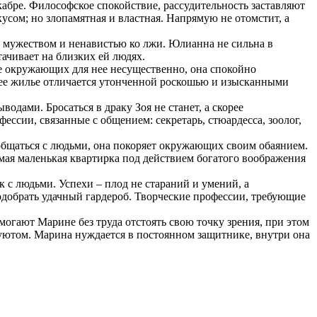
абре. Философское спокойствие, рассудительность заставляют
кусом; но злопамятная и властная. Напрямую не отомстит, а
 мужеством и ненавистью ко лжи. Юлианна не сильна в
тачивает на близких ей людях.
е окружающих для нее несущественно, она спокойно
, ее жилье отличается утонченной роскошью и изысканными
одами. Бросаться в драку Зоя не станет, а скорее
ссии, связанные с общением: секретарь, стюардесса, зоолог,
о общаться с людьми, она покоряет окружающих своим обаянием.
амая маленькая квартирка под действием богатого воображения
к с людьми. Успехи – плод не стараний и умений, а
одобрать удачный гардероб. Творческие профессии, требующие
огают Марине без труда отстоять свою точку зрения, при этом
 уютом. Марина нуждается в постоянном защитнике, внутри она