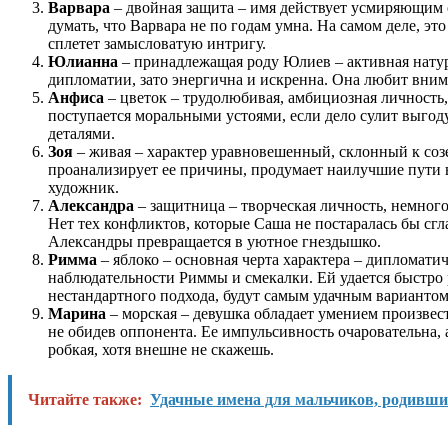
Варвара
– двойная защита – имя действует усмиряющим 
думать, что Варвара не по годам умна. На самом деле, эт
сплетет замысловатую интригу.
Юлианна
– принадлежащая роду Юлиев – активная натур
дипломатии, зато энергична и искренна. Она любит внима
Анфиса
– цветок – трудолюбивая, амбициозная личност
поступается моральными устоями, если дело сулит выгод
деталями.
Зоя
– живая – характер уравновешенный, склонный к созе
проанализирует ее причины, продумает наилучшие пути вы
художник.
Александра
– защитница – творческая личность, немного
Нет тех конфликтов, которые Саша не постаралась бы сг
Александры превращается в уютное гнездышко.
Римма
– яблоко – основная черта характера – дипломати
наблюдательности Риммы и смекалки. Ей удается быстро 
нестандартного подхода, будут самым удачным вариантом
Марина
– морская – девушка обладает умением произвес
не обидев оппонента. Ее импульсивность очаровательна,
робкая, хотя внешне не скажешь.
Читайте также:
Удачные имена для мальчиков, родивши