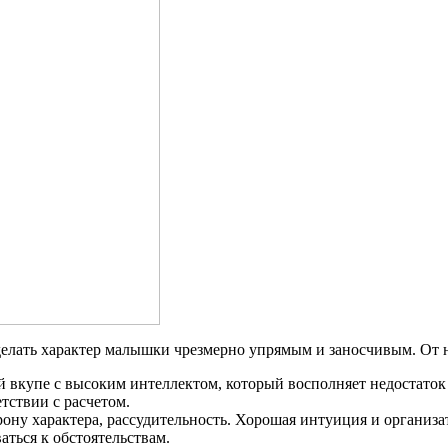
делать характер малышки чрезмерно упрямым и заносчивым. От н
ей вкупе с высоким интеллектом, который восполняет недостато
етствии с расчетом.
рону характера, рассудительность. Хорошая интуиция и организ
аться к обстоятельствам.