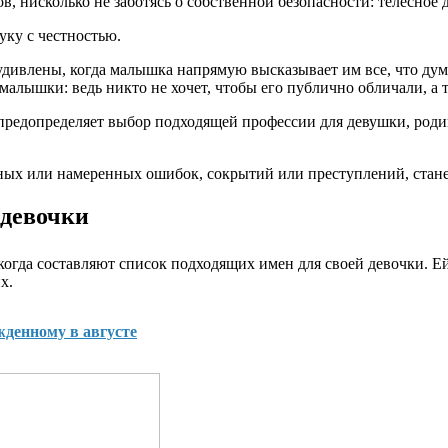
, нисколько не заботясь о собственной безопасности: телесное 
уку с честностью.
удивлены, когда малышка напрямую высказывает им все, что дум
алышки: ведь никто не хочет, чтобы его публично обличали, а т
, предопределяет выбор подходящей профессии для девушки, род
йных или намеренных ошибок, сокрытий или преступлений, стане
 девочки
гда составляют список подходящих имен для своей девочки. Ей
х.
жденному в августе