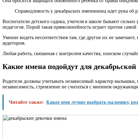
Она бросится защищать обиженного ребенка от оравы обидчиков
Справедливость у декабрьских именинниц идет рука об р
Воспитатели детского садика, учителя в школе бывают сильно 
педагогов. Порой такая прямолинейность играет против самой м
Умение видеть несоответствия там, где другие их не замечают
аудитором.
Любая работа, связанная с контролем качества, поиском случа
Какие имена подойдут для декабрьской
Родители должны учитывать независимый характер малышки, ко
независимость, стремление не считаться с мнением окружающи
Читайте также:
Какое имя лучше выбрать мальчику, ро