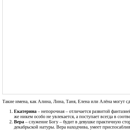
Такие имена, как Алина, Лина, Таня, Елена или Алёна могут с
Екатерина
– непорочная – отличается развитой фантази
же никем особо не увлекается, а поступает всегда в соотв
Вера
– служение Богу – будит в девушке практичную сто
декабрьской натуры. Вера находчива, умеет приспосаблив