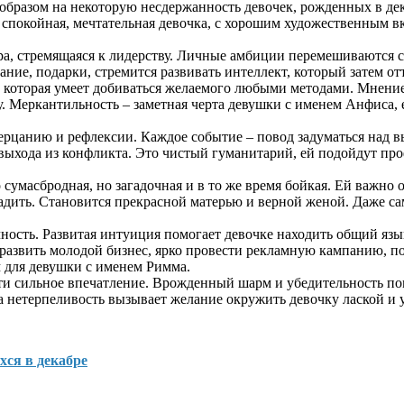
образом на некоторую несдержанность девочек, рожденных в дек
о спокойная, мечтательная девочка, с хорошим художественным в
а, стремящаяся к лидерству. Личные амбиции перемешиваются с
ние, подарки, стремится развивать интеллект, который затем от
ь, которая умеет добиваться желаемого любыми методами. Мнени
у. Меркантильность – заметная черта девушки с именем Анфиса
рцанию и рефлексии. Каждое событие – повод задуматься над выв
хода из конфликта. Это чистый гуманитарий, ей подойдут профе
 сумасбродная, но загадочная и в то же время бойкая. Ей важн
ладить. Становится прекрасной матерью и верной женой. Даже с
чность. Развитая интуиция помогает девочке находить общий язы
развить молодой бизнес, ярко провести рекламную кампанию, п
 для девушки с именем Римма.
ти сильное впечатление. Врожденный шарм и убедительность пом
 а нетерпеливость вызывает желание окружить девочку лаской и
хся в декабре