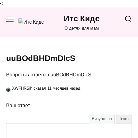
<
Перейти
Итс Кидс
к
содержанию
О детях для мам
uuBOdBHDmDIcS
Вопросы / ответы
›
uuBOdBHDmDIcS
XWFHRSih сказал 11 месяцев назад
Ваш ответ
Визуально
Текст