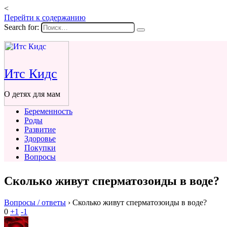
<
Перейти к содержанию
Search for:
Итс Кидс
О детях для мам
Беременность
Роды
Развитие
Здоровье
Покупки
Вопросы
Сколько живут сперматозоиды в воде?
Вопросы / ответы
›
Сколько живут сперматозоиды в воде?
0
+1
-1