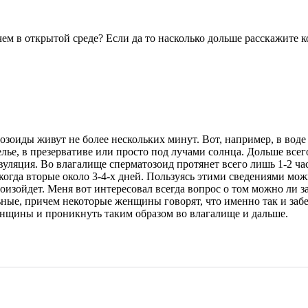
ем в открытой среде? Если да то насколько дольше расскажите к
озоиды живут не более нескольких минут. Вот, например, в воде
елье, в презервативе или просто под лучами солнца. Дольше всег
овуляция. Во влагалище сперматозоид протянет всего лишь 1-2 ч
огда вторые около 3-4-х дней. Пользуясь этими сведениями мож
произойдет. Меня вот интересовал всегда вопрос о том можно ли з
ьные, причем некоторые женщины говорят, что именно так и забе
енщины и проникнуть таким образом во влагалище и дальше.