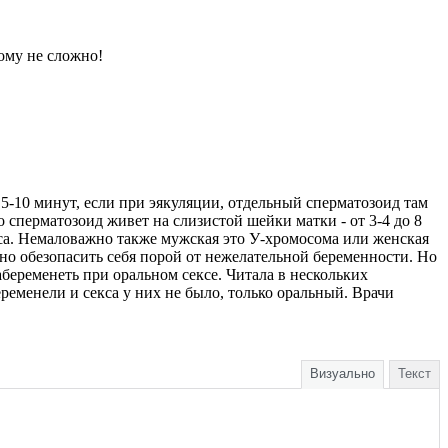
ому не сложно!
 5-10 минут, если при эякуляции, отдельный сперматозоид там
о сперматозоид живет на слизистой шейки матки - от 3-4 до 8
аса. Немаловажно также мужская это У-хромосома или женская
но обезопасить себя порой от нежелательной беременности. Но
абеременеть при оральном сексе. Читала в нескольких
ременели и секса у них не было, только оральный. Врачи
Визуально
Текст