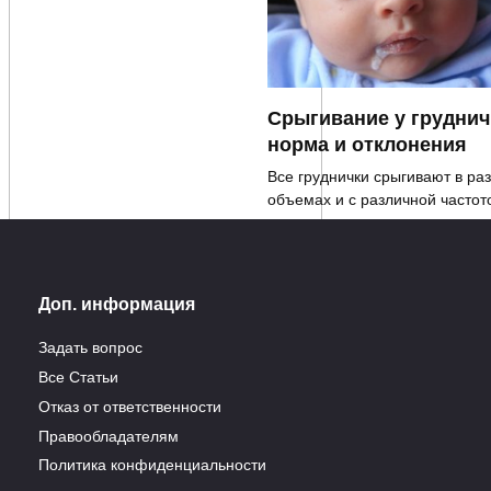
Срыгивание у груднич
норма и отклонения
Все груднички срыгивают в ра
объемах и с различной частот
0
5.3к.
Доп. информация
кие бутерброды: как
ать перекус полезным
Задать вопрос
цепт-бонус
Все Статьи
ствуйте, дорогие читатели
Отказ от ответственности
! Непоколебимая
Правообладателям
4.1к.
Политика конфиденциальности