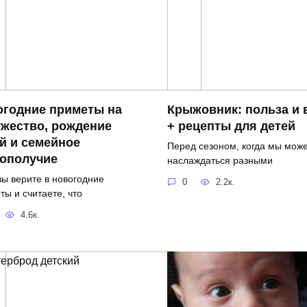
огодние приметы на
Крыжовник: польза и 
жество, рождение
+ рецепты для детей
й и семейное
Перед сезоном, когда мы мож
гополучие
наслаждаться разными
вы верите в новогодние
0
2.2к.
ты и считаете, что
4.6к.