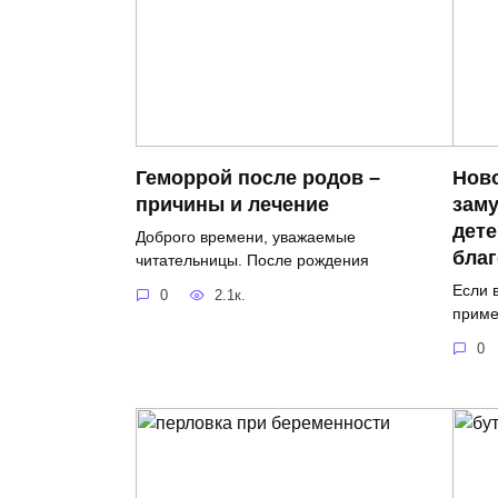
Геморрой после родов –
Нов
причины и лечение
заму
дете
Доброго времени, уважаемые
бла
читательницы. После рождения
Если 
0
2.1к.
приме
0