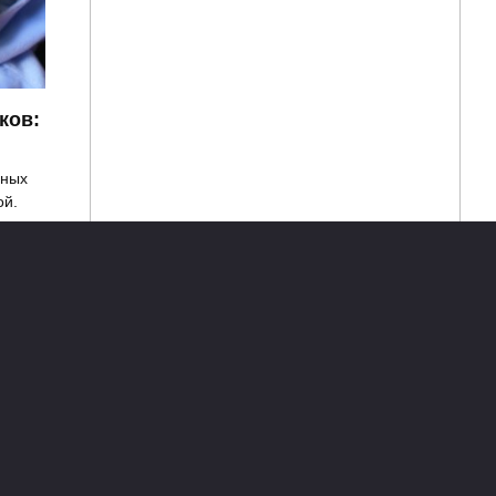
ков:
зных
ой.
Сгущенное молоко для
детей – польза и вред,
ввод в рацион + рецепты
Сгущенное молоко – один из
любимых продуктов детей
0
2.3к.