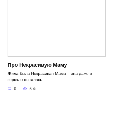
Про Некрасивую Маму
Жила-была Некрасивая Мама – она даже в
зеркало пыталась
0
5.4к.