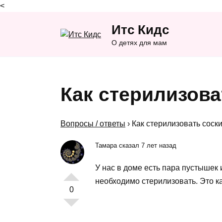
<
Перейти
Итс Кидс
к
содержанию
О детях для мам
Как стерилизова
Вопросы / ответы
›
Как стерилизовать соск
Тамара сказал 7 лет назад
У нас в доме есть пара пустышек и
необходимо стерилизовать. Это к
0