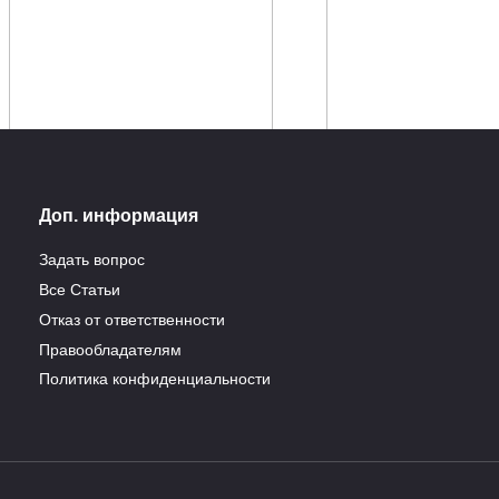
Доп. информация
еделя беременности:
Первое прикладывани
Задать вопрос
происходит с
как все сделать прав
Все Статьи
щиной и плодом
Почему так важно первое
Отказ от ответственности
прикладывание к груди, когда
олько женщина узнает о том,
Правообладателям
 скором времени
1
7.1к.
Политика конфиденциальности
2.2к.