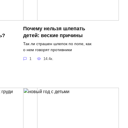
Почему нельзя шлепать
ь?
детей: веские причины
Так ли страшен шлепок по попе, как
о нем говорят противники
1
14.4к.