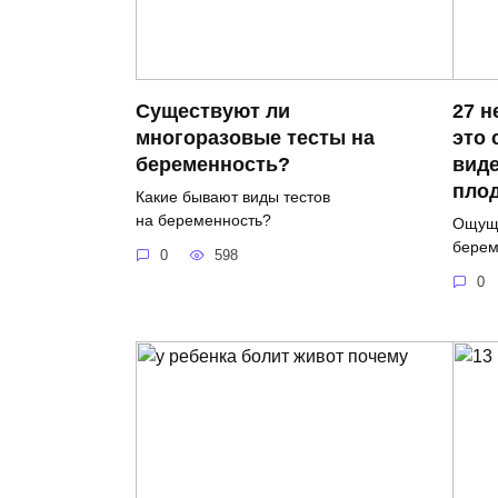
Существуют ли
27 н
многоразовые тесты на
это 
беременность?
виде
пло
Какие бывают виды тестов
на беременность?
Ощуще
берем
0
598
0