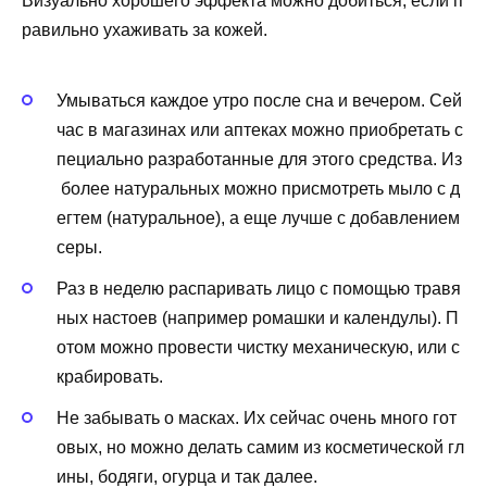
Визуально
хорошего
эффекта
можно
добиться
,
если
п
равильно
ухаживать
за
кожей
.
Умываться
каждое
утро
после
сна
и
вечером
.
Сей
час
в
магазинах
или
аптеках
можно
приобретать
с
пециально
разработанные
для
этого
средства
.
Из
более
натуральных
можно
присмотреть
мыло
с
д
егтем
(
натуральное
),
а
еще
лучше
с
добавлением
серы
.
Раз
в
неделю
распаривать
лицо
с
помощью
травя
ных
настоев
(
например
ромашки
и
календулы
).
П
отом
можно
провести
чистку
механическую
,
или
с
крабировать
.
Не
забывать
о
масках
.
Их
сейчас
очень
много
гот
овых
,
но
можно
делать
самим
из
косметической
гл
ины
,
бодяги
,
огурца
и
так
далее
.