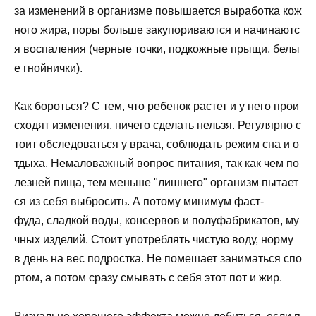
за
изменений
в
организме
повышается
выработка
кож
ного
жира
,
поры
больше
закупориваются
и
начинаютс
я
воспаления
(
черные
точки
,
подкожные
прыщи
,
белы
е
гнойнички
).
Как
бороться
?
С
тем
,
что
ребенок
растет
и
у
него
прои
сходят
изменения
,
ничего
сделать
нельзя
.
Регулярно
с
тоит
обследоваться
у
врача
,
соблюдать
режим
сна
и
о
тдыха
.
Немаловажный
вопрос
питания
,
так
как
чем
по
лезней
пища
,
тем
меньше
"
лишнего
"
организм
пытает
ся
из
себя
выбросить
.
А
потому
минимум
фаст-
фуда
,
сладкой
воды
,
консервов
и
полуфабрикатов
,
му
чных
изделий
.
Стоит
употреблять
чистую
воду
,
норму
в
день
на
вес
подростка
.
Не
помешает
заниматься
спо
ртом
,
а
потом
сразу
смывать
с
себя
этот
пот
и
жир
.