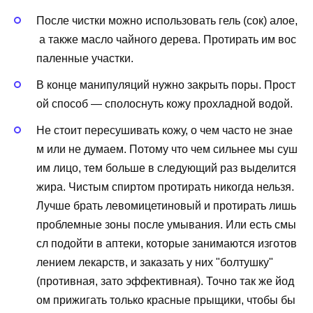
После
чистки
можно
использовать
гель
(
сок
)
алое
,
а
также
масло
чайного
дерева
.
Протирать
им
вос
паленные
участки
.
В
конце
манипуляций
нужно
закрыть
поры
.
Прост
ой
способ
—
сполоснуть
кожу
прохладной
водой
.
Не
стоит
пересушивать
кожу
,
о
чем
часто
не
знае
м
или
не
думаем
.
Потому
что
чем
сильнее
мы
суш
им
лицо
,
тем
больше
в
следующий
раз
выделится
жира
.
Чистым
спиртом
протирать
никогда
нельзя
.
Лучше
брать
левомицетиновый
и
протирать
лишь
проблемные
зоны
после
умывания
.
Или
есть
смы
сл
подойти
в
аптеки
,
которые
занимаются
изготов
лением
лекарств
,
и
заказать
у
них
"
болтушку
"
(
противная
,
зато
эффективная
).
Точно
так
же
йод
ом
прижигать
только
красные
прыщики
,
чтобы
бы