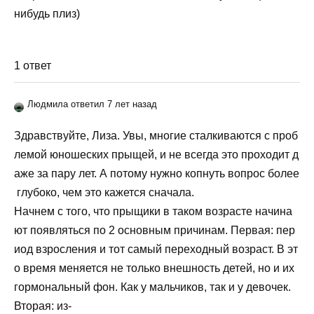
нибудь плиз)
1 ответ
Людмила ответил 7 лет назад
Здравствуйте
,
Лиза
.
Увы
,
многие
сталкиваются
с
проб
лемой
юношеских
прыщей
,
и
не
всегда
это
проходит
д
аже
за
пару
лет
.
А
потому
нужно
копнуть
вопрос
более
глубоко
,
чем
это
кажется
сначала
.
Начнем
с
того
,
что
прыщики
в
таком
возрасте
начина
ют
появляться
по
2
основным
причинам
.
Первая
:
пер
иод
взросления
и
тот
самый
переходный
возраст
.
В
эт
о
время
меняется
не
только
внешность
детей
,
но
и
их
гормональный
фон
.
Как
у
мальчиков
,
так
и
у
девочек
.
Вторая
:
из-