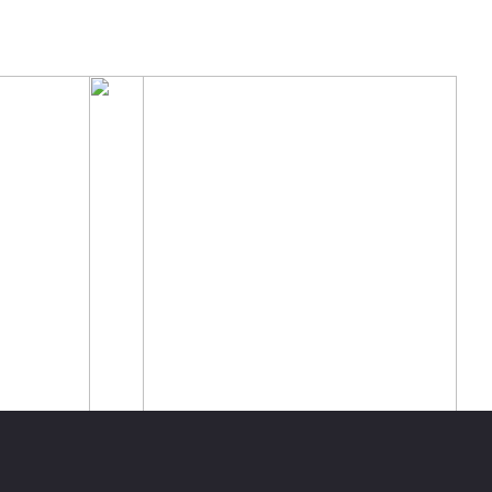
ени,
Детский зимний