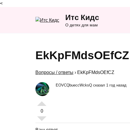
<
Перейти
Итс Кидс
к
содержанию
О детях для мам
EkKpFMdsOEfCZ
Вопросы / ответы
›
EkKpFMdsOEfCZ
EOVCQbueccWcksQ сказал 1 год назад
0
Ваш ответ