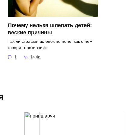
Почему нельзя шлепать детей:
веские причины
Так ли страшен шлепок по попе, как о нем
говорят противники
1
14.4к.
я