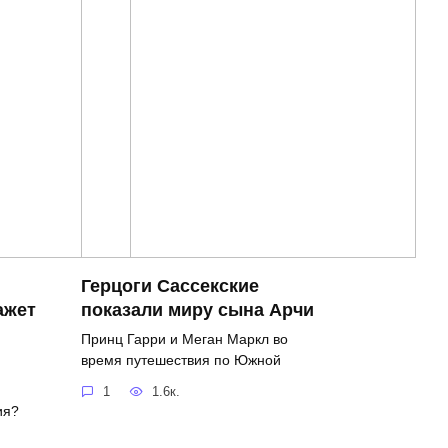
Герцоги Сассекские
ажет
показали миру сына Арчи
Принц Гарри и Меган Маркл во
время путешествия по Южной
1
1.6к.
ия?