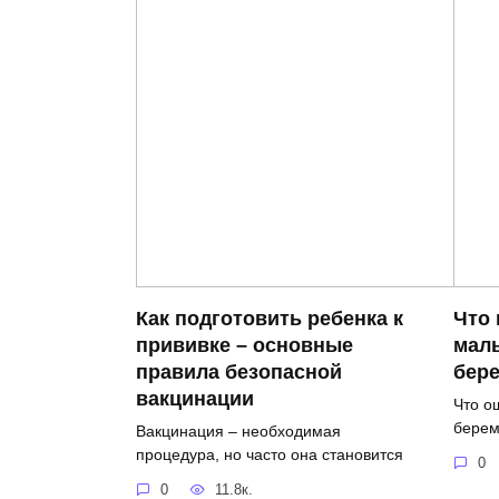
Как подготовить ребенка к
Что 
прививке – основные
мал
правила безопасной
бер
вакцинации
Что о
берем
Вакцинация – необходимая
процедура, но часто она становится
0
0
11.8к.