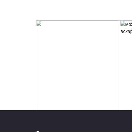
Многоводие
Лече