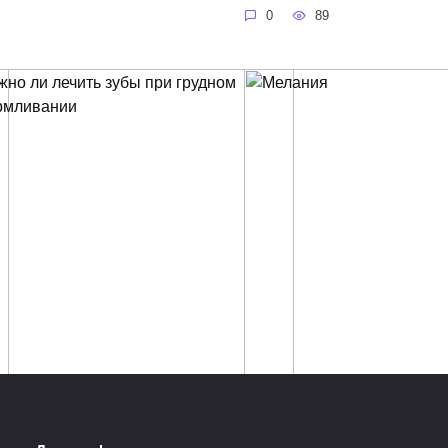
0
89
ние зубов при
Мелания: значение им