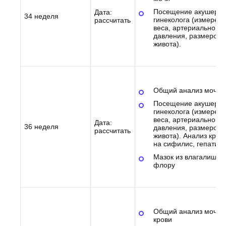
Посещение акушера-
Дата:
34 неделя
гинеколога (измерен
рассчитать
веса, артериального
давления, размеров
живота).
Общий анализ мочи
Посещение акушера-
гинеколога (измерен
веса, артериального
Дата:
36 неделя
давления, размеров
рассчитать
живота). Анализ кров
на сифилис, гепатит
Мазок из влагалища 
флору
Общий анализ мочи 
крови