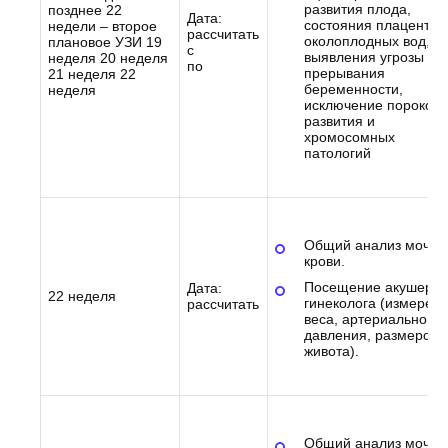
развития плода,
позднее 22
Дата:
состояния плаценты,
недели – второе
рассчитать
околоплодных вод,
плановое УЗИ 19
с
выявления угрозы
неделя 20 неделя
по
прерывания
21 неделя 22
беременности,
неделя
исключение пороков
развития и
хромосомных
патологий
Общий анализ мочи 
крови.
Посещение акушера-
Дата:
22 неделя
гинеколога (измерен
рассчитать
веса, артериального
давления, размеров
живота).
Общий анализ мочи.