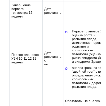
Завершение
первого
Дата:
триместра 12
рассчитать
неделя
Первое плановое УЗИ
оценка роста и
развития плода,
исключение пороков
развития и
хромосомных
Дата:
патологий (оценка
Первое плановое
рассчитать
риска синдрома Даун
УЗИ 10 11 12 13
с
и синдрома Эдвардса
недели
по
анализ крови из вены
“двойной тест” с цел
определения риска
хромосомных
патологий и дефекто
развития плода.
Обязательные анализы: