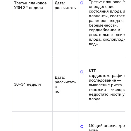
Третье плановое УЗИ
Третье плановое
Дата:
определение
УЗИ 32 неделя
рассчитать
состояния плода и
плаценты, соответств
размеров плода срок
беременности,
сердцебиение и
дыхательные движен
плода, околоплодные
воды.
КТГ –
кардиотокографическ
Дата:
исследование —
рассчитать
30–34 неделя
выявление риска
с
гипоксии – кислород
по
недостаточности у
плода
Общий анализ крови 
мочи