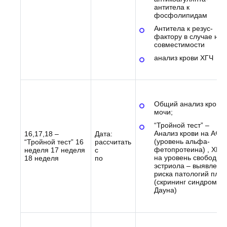
антитела к
фосфолипидам
Антитела к резус-
фактору в случае не
совместимости
анализ крови ХГЧ
Общий анализ крови 
мочи;
“Тройной тест” –
Анализ крови на АФП
16,17,18 –
Дата:
(уровень альфа-
“Тройной тест” 16
рассчитать
фетопротеина) , ХГЧ,
неделя 17 неделя
с
на уровень свободно
18 неделя
по
эстриола – выявлени
риска патологий пло
(скрининг синдрома
Дауна)