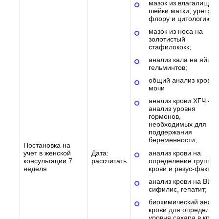
мазок из влагалища,
шейки матки, уретры 
флору и цитологию;
мазок из носа на
золотистый
стафилококк;
анализ кала на яйца
гельминтов;
общий анализ крови 
мочи
анализ крови ХГЧ –
анализ уровня
гормонов,
необходимых для
поддержания
беременности;
Постановка на
анализ крови на
учет в женской
Дата:
определение группы
консультации 7
рассчитать
крови и резус-фактор
неделя
анализ крови на ВИЧ,
сифилис, гепатит;
биохимический анали
крови для определен
уровня сахара в кров