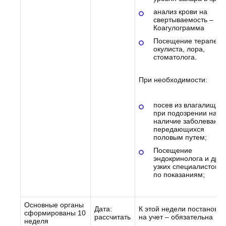
анализ крови на
свертываемость –
Коагулограмма
Посещение терапевт
окулиста, лора,
стоматолога.
При необходимости:
посев из влагалища –
при подозрении на
наличие заболеваний
передающихся
половым путем;
Посещение
эндокринолога и друг
узких специалистов –
по показаниям;
Основные органы
Дата:
К этой недели постановка
сформированы 10
рассчитать
на учет – обязательна
неделя