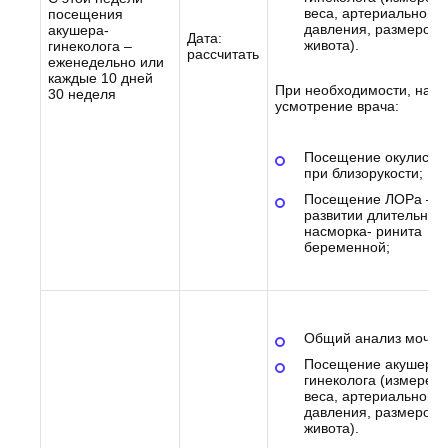
веса, артериального
посещения
давления, размеров
акушера-
Дата:
живота).
гинеколога –
рассчитать
еженедельно или
каждые 10 дней
При необходимости, на
30 неделя
усмотрение врача:
Посещение окулиста 
при близорукости;
Посещение ЛОРа – п
развитии длительног
насморка- ринита
беременной;
Общий анализ мочи.
Посещение акушера-
гинеколога (измерен
веса, артериального
давления, размеров
живота).