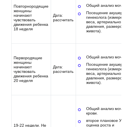
Общий анализ мочи.
Повторнородящие
женщины
Посещение акушера-
начинают
Дата:
гинеколога (измерен
чувствовать
рассчитать
веса, артериального
движения ребенка
давления, размеров
18 неделя
живота).
Общий анализ мочи.
Первородящие
женщины
Посещение акушера-
начинают
Дата:
гинеколога (измерен
чувствовать
рассчитать
веса, артериального
движения ребенка
давления, размеров
20 неделя
живота).
Общий анализ мочи 
крови.
второе плановое УЗИ
оценка роста и
19-22 недели. Не