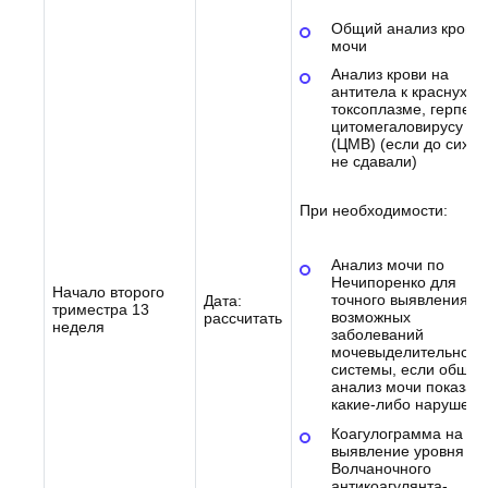
Общий анализ крови 
мочи
Анализ крови на
антитела к краснухе,
токсоплазме, герпесу
цитомегаловирусу
(ЦМВ) (если до сих п
не сдавали)
При необходимости:
Анализ мочи по
Нечипоренко для
Начало второго
точного выявления
Дата:
триместра 13
возможных
рассчитать
неделя
заболеваний
мочевыделительной
системы, если общий
анализ мочи показал
какие-либо нарушени
Коагулограмма на
выявление уровня
Волчаночного
антикоагулянта-