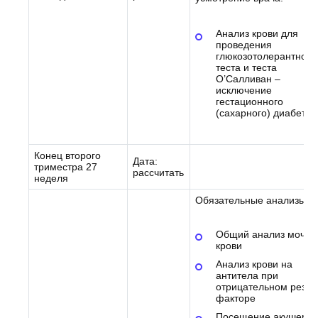
Анализ крови для
проведения
глюкозотолерантного
теста и теста
О’Салливан –
исключение
гестационного
(сахарного) диабета
Конец второго
Дата:
триместра 27
рассчитать
неделя
Обязательные анализы:
Общий анализ мочи 
крови
Анализ крови на
антитела при
отрицательном резус
факторе
Посещение акушера-