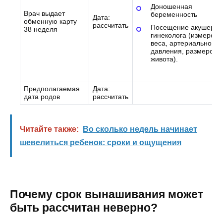
Доношенная
Врач выдает
беременность
Дата:
обменную карту
рассчитать
Посещение акушера-
38 неделя
гинеколога (измерен
веса, артериального
давления, размеров
живота).
Предполагаемая
Дата:
дата родов
рассчитать
Читайте также:
Во сколько недель начинает
шевелиться ребенок: сроки и ощущения
Почему срок вынашивания может
быть рассчитан неверно?