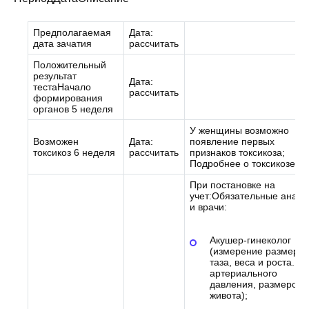
Предполагаемая
Дата:
дата зачатия
рассчитать
Положительный
результат
Дата:
тестаНачало
рассчитать
формирования
органов 5 неделя
У женщины возможно
Возможен
Дата:
появление первых
токсикоз 6 неделя
рассчитать
признаков токсикоза;
Подробнее о токсикозе.
При постановке на
учет:Обязательные анал
и врачи:
Акушер-гинеколог
(измерение размеров
таза, веса и роста.,
артериального
давления, размеров
живота);