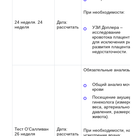
При необходимости:
24 неделя. 24
Дата:
неделя
рассчитать
УЗИ Доплера –
исследование
кровотока плаценты
для исключения риск
развития плацентарн
недостаточности.
Обязательные анализы:
Общий анализ мочи 
крови
Посещение акушера-
гинеколога (измерен
веса, артериального
давления, размеров
живота).
Тест О’Салливан
Дата:
При необходимости, на
26 неделя
рассчитать
усмотрение врача: