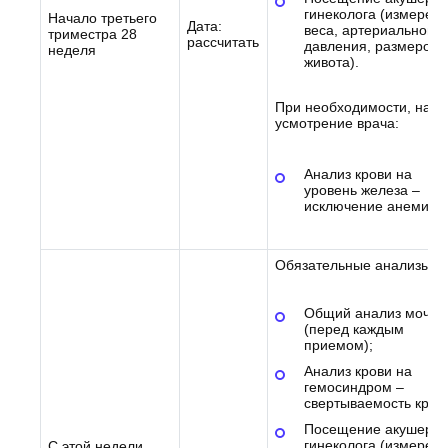
гинеколога (измерен
Начало третьего
Дата:
веса, артериального
триместра 28
рассчитать
давления, размеров
неделя
живота).
При необходимости, на
усмотрение врача:
Анализ крови на
уровень железа –
исключение анемии
Обязательные анализы:
Общий анализ мочи
(перед каждым
приемом);
Анализ крови на
гемосиндром –
свертываемость кров
Посещение акушера-
гинеколога (измерен
С этой недели