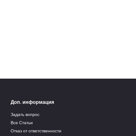
21.11.2022
21.11.2022
ель во время
менности: польза и
д
РЕМЕННОСТЬ
Доп. информация
Задать вопрос
Все Статьи
Отказ от ответственности