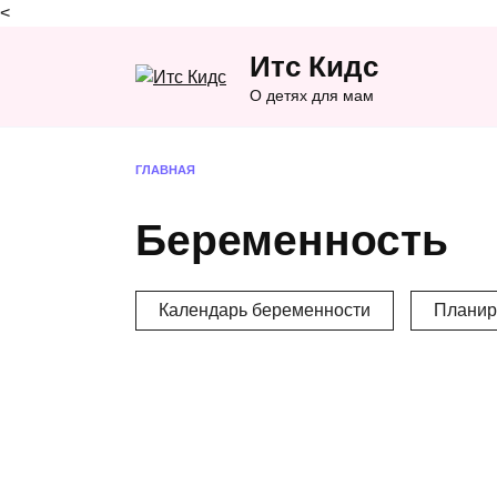
<
Перейти
Итс Кидс
к
содержанию
О детях для мам
ГЛАВНАЯ
Беременность
Календарь беременности
Планир
Молозиво при
Косм