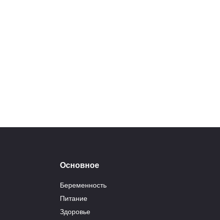
21.11.2022
15 бьюти-процедур,
Щав
которые запрещены во
бере
время беременности
вре
БЕРЕМЕННОСТЬ
БЕ
Основное
Беременность
Питание
Здоровье